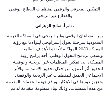
التمكين المعرفي والرقمي لمنظمات القطاع الوقفي
والقطاع غير الربحي
بقلم
أ. صالح الزهراني
يمر القطاعان الوقفي وغير الربحي في المملكة العربية
السعودية بمرحلة تحول إستراتيجي ليتواءما مع رؤية
المملكة 2030 المواكبة لأجندة الأهداف العالمية.
ويسعي برنامج التحول الوطني، أحد برامج رؤية
المملكة، إلى تمكين المنظمات غير الربحية والوقفية
لتحقيق أثر أعمق، من خلال تحقيق الاستدامة والأثر
الاجتماعي العميق للمنظمات غير الربحية والوقفية،
وتعزيز دورها في الابتكار، ورفع جودة الخدمات المقدمة
من هذه المنظمات، وذلك ببناء منظومة متقدمة لدعم
تطورها، سعياً لتحقيق مستهدفات رؤية المملكة 2030
في دعم القطاع غير الربحي والقطاع الوقفي وتطوير
إطار العمل الخيري المؤسسي، والتركيز على مضاعفة