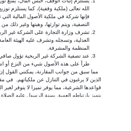
يستلزم إثبات الوقف، حبس المال، بمنع توريث
الله تعالى (ملكية وقفية)، كما يستلزم توزي
فإنها شركة في ملكية الأصول المالية التي 
التصفية، ويتم توارثها، وهبتها وغير ذلك من 
تشرف وزارة التجارة على الشركة غير الربحي
العدلية، وتسجله وتشرف عليه الهيئة العام
المنظمة والمشرفة.
عند تصفية الشركة غير الربحية تؤول صافي أ
طرأ على هذه الأصول شيء من النزع أو انت
مما سبق من جوانب المقارنة، يمكنني القول إن 
الذين لا يرغبون في التنازل عن ملكياتهم. في مق
قواعدها الشرعية، مما يوفر تميزا لا يتوفر لغير
يتميز بارتباطه العميق بسنة الرسول عليه الصلاة و
ودفعها للاستثمار طويل الأجل لإنتاج المنافع، مم
والأغراض، والإدارة، والتنمية والاستثمار، وقيام
الوقف لكل أعمال التجارة والصناعة وغيرها مما ي