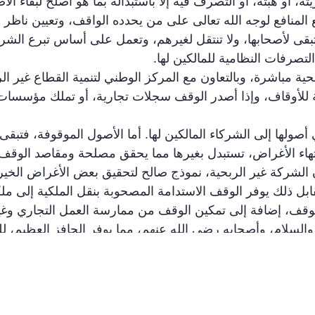
ه، أو هبته، أو التصرف فيه إلا باستبداله بما هو أصلح لبقاء ا
ع المنافع لوجه الله تعالى على من يحدده الواقف، وتعيين ناظر 
تبقى لأصحابها، ولا تنتقل لغيرهم، وتعمل على أساس تبرع الشركا
التصرفات النظامية للمالكين لها.
ة مباشرة، وبالتعاون مع المركز الوطني لتنمية القطاع غير الر
ة للأوقاف، وإذا أصدر الوقف سجلات تجارية، أو تملك مؤسسات
صولها إلى الشركاء المالكين لها. أما الأصول الموقوفة، فتبق
هاء الأغراض، تستبدل بغيرها مما يحقق مصلحة ومقاصد الوقف.
الشركة غير الربحية، نموذج صالح لتحقيق بعض الأغراض الخيري
ابل ذلك يوفر الوقف الاستدامة المصحوبة بنقل الملكية إلى ملكي
 الوقف، إضافة إلى تمكين الوقف من ممارسة العمل التجاري وغي
السلام، وأصحابه رضي الله عنهم، مما يوفر الحافز العظيم، للقي
ا يعتبر من أهم عوامل التنمية الاقتصادية. ويوفر الوقف، الثق
 الجهة العدلية الشرعية المختصة بمسؤولية الإثبات والحماية، 
جوز شرعا ونظاما. والله ولي التوفيق والعون.