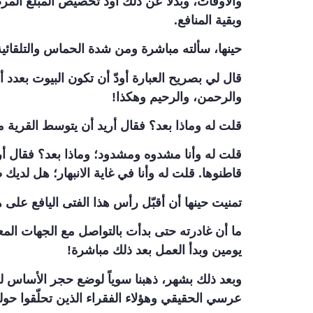
والأوقات، وبدلاً عن ذلك أودّ تخصيص المبلغ ال
وبقية المنافع.
حينها، سألته مباشرة ومن شدة الحماس والتلقائية؛ 
قال لي بصريح العبارة أودّ أن تكون البيوت بعدد 
والرحمن، والرحيم وهكذا!
قلت له وماذا بعد؟ فقال أريد أن يتوسط القرية 
قلت له وأنا مشدوه ومشدود؛ وماذا بعد؟ فقال أر
قاطنوها. قلت له وأنا في غاية الانبهار؛ هل لديك
تمنيت حينها أن أقبّل رأس هذا الفتى اليافع على 
ما أن غادرته حتى بدأت بالتواصل مع الجهات الم
يومين وبدأ العمل بعد ذلك مباشرة!
وبعد ذلك بشهر، ذهبنا سوياً لوضع حجر الأساس لل
عرسي الحقيقي وهؤلاء الفقراء الذين تحلّقوا حولنا