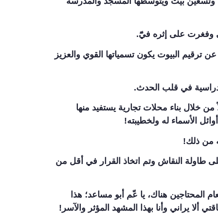
تسع وتسعين بيت ويتوسطها المسجد والمدرسة
ي وفغرت على إثره فيّٓ.
 عن ترقيم البيوت يكون تسمياتها القوي والعزيز
لدراسية في قلب الحدث.
ن خلال بناء محلات تجارية يستفيد منها
وائل الأسماء له ولخطيبته!
ه من ذلك!
ى طاولة النقاش وتم اتخاذ القرار في أقل من
 المحتاجين هناك، يا عّم أبو مساعد؛ هذا
تي ألا يراني وأنا بهذا المشهد المؤثر والآسر!