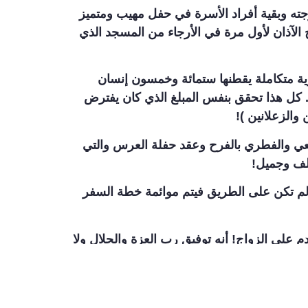
زوجته وبقية أفراد الأسرة في حفل مهيب ومتميز
 الآذان لأول مرة في الأرجاء من المسجد الذي
رية متكاملة يقطنها ستمائة وخمسون إنسان
. كل هذا تحقق بنفس المبلغ الذي كان يفترض
والزعلانين )!
بيعي والفطري بالفرح وعقد حفلة العرس والتي
تلف وجميل!
 لم تكن على الطريق فيتم موائمة خطة السفر
م على الزواج! أنه توفيق رب العزة والجلال ولا
من هذا الوطن الكبير والمعطاء وأدع لكم المجال