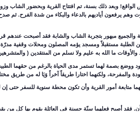
أرض الواقع! وبعد ذلك بسنة، تم افتتاح القرية وبحضور الشاب و
وت وهم يرفعون أياديهم بالدعاء والبكاء من شدة الفرح. ثم صدح
ية والجميع مبهور بتجربة الشاب والشابة فقد أصبحت عندهم ق
ن الطلبة مستقبلاً ومسجد يؤمه المصلون ومحلات وقفية مدرّة
أوقات ما الله به عليم ولا نسلم من المنتقدين ( والمتشرهين 
جهود ووضع بصمة لهما تستمر مدى الحياة بالرغم من حقهما الط
 والمفرحة، ولكنهما اختارا طريقاً آخراً وَيَا له من طريق مخ
هما متابعة أمور القرية وأن تكون محطة سنوية للسفر حتى إن
أن. فقد أصبح فعلهما سنّة حسنة في العائلة يقوم بها كل من يقد
الملحمة الأسطورية والخالدة والتي سطّر بطولتها شاب وشابة 
وائد. دمتم في بناء الإنسان وعمارة الأوطان،،،،