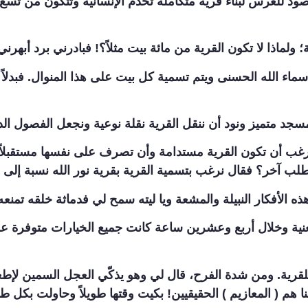
مرصود للعرس لبناء قرية متكاملة تخدم الإنسانية وتتكون من 
ولماذا لا تكون القرية من مائة بيت مثلاً؟! فبادرني برد أبهرن
أسماء الله الحسنى ويتم تسمية كل بيت على هذا المنوال. فبدلاً
مسجد متميز ونود أن ننقل القرية نقلة نوعية ونجعل الفصول ا
غب أن تكون القرية مستدامة وأن تصرف على نفسها مستقبلاً م
 طلب آخر؟ فقال نرغب بتسمية القرية بقرية نور الله نسبة إلى أ
هذه الأفكار النبيلة والمشعة ويا ليته سمح لي فدماثة خلقه تمنع
عنية وخلال أربع وعشرين ساعة كانت جميع الخيارات متوفرة عل
قرية. ومن شدة الفرح، قال لي وهو يذكّي العجل السمين لإطعام
 هم ( المعازيم ) الحقيقيين! بكيت وقتها طويلاً وحاولت بكل طاق