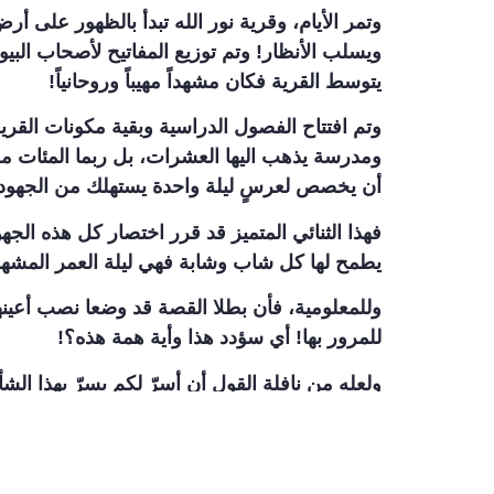
وتمر الأيام، وقرية نور الله تبدأ بالظهور على 
ويسلب الأنظار! وتم توزيع المفاتيح لأصحاب البي
يتوسط القرية فكان مشهداً مهيباً وروحانياً!
وتم افتتاح الفصول الدراسية وبقية مكونات القر
ومدرسة يذهب اليها العشرات، بل ربما المئات م
أن يخصص لعرسٍ ليلة واحدة يستهلك من الجهود وال
فهذا الثنائي المتميز قد قرر اختصار كل هذه ال
يطمح لها كل شاب وشابة فهي ليلة العمر المشهودة
وللمعلومية، فأن بطلا القصة قد وضعا نصب أعين
للمرور بها! أي سؤدد هذا وأية همة هذه؟!
ولعله من نافلة القول أن أسرّ لكم بسرّ بهذا الش
يوجد أي تفسير آخر لما يحصل!
الخواطر المستلهمة كثيرة والفوائد جمّة من هذه 
أيها السيدات والسادة لاستنباط العبر واستلهام الف