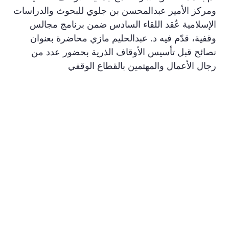
ومركز الأمير عبدالمحسن بن جلوي للبحوث والدراسات
الإسلامية عُقد اللقاء السادس ضمن برنامج مجالس
وقفية، قدّم فيه د. عبدالحليم مازي محاضرة بعنوان
نصائح قبل تأسيس الأوقاف الذرية بحضور عدد من
رجال الأعمال والمهتمين بالقطاع الوقفي
نعمل لأجلك, ليستمر أجرك
ﻧﺤﻦ ﺷﺮﻛﺔ رﺳﻤﻴﺔ ﻣﺴﺠﻠﺔ ﺑﻮزارة اﻟﺘﺠﺎرة ﺑﺴﺠﻞ رﻗﻢ
(2050153273) وﻫﻲ إﺣﺪى ﺷﺮﻛﺎت وﻗﻒ وﺛﻴﻘﺔ اﻟﺨﻴﺮ